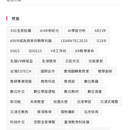
標籤
360全景拍攝
AIXR新紀元
AI學習分析
AR2VR
ARVR成為將來的教學利器
LEARNTEC2025
O2XR
SDGS
SDGS15
VR工作坊
XR教學革命
全國VR跨域盃
全球獎項
公民外交
功能更新
台灣EDTECH
國際合作​
實境翻轉教育家
教學創新
教師專業發展
教育科技
教育部
數位典藏
數位外交
數位學習歷程
數位教材
數位資產
新功能
未來教室
校園大使
沈浸學習
沉浸式導覽
沉浸式教育
獎項殊榮
環物攝影
石虎保育
科技外交
空間全景導覽
臺灣教育科技展