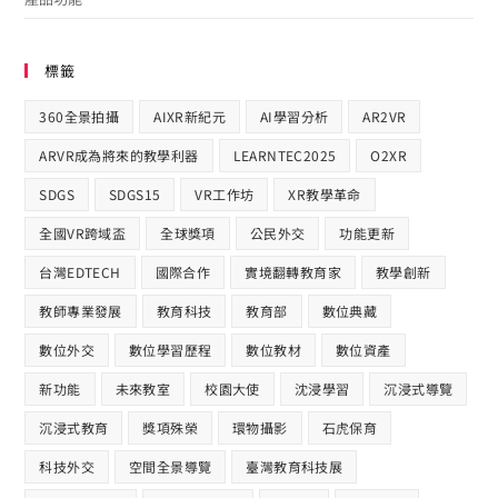
標籤
360全景拍攝
AIXR新紀元
AI學習分析
AR2VR
ARVR成為將來的教學利器
LEARNTEC2025
O2XR
SDGS
SDGS15
VR工作坊
XR教學革命
全國VR跨域盃
全球獎項
公民外交
功能更新
台灣EDTECH
國際合作​
實境翻轉教育家
教學創新
教師專業發展
教育科技
教育部
數位典藏
數位外交
數位學習歷程
數位教材
數位資產
新功能
未來教室
校園大使
沈浸學習
沉浸式導覽
沉浸式教育
獎項殊榮
環物攝影
石虎保育
科技外交
空間全景導覽
臺灣教育科技展