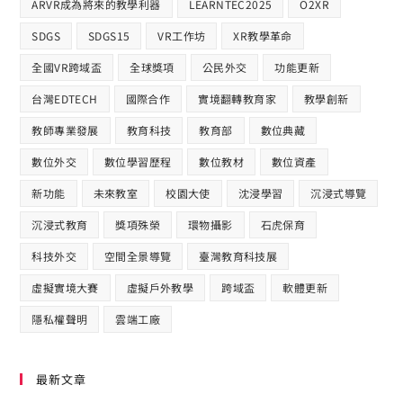
ARVR成為將來的教學利器
LEARNTEC2025
O2XR
SDGS
SDGS15
VR工作坊
XR教學革命
全國VR跨域盃
全球獎項
公民外交
功能更新
台灣EDTECH
國際合作​
實境翻轉教育家
教學創新
教師專業發展
教育科技
教育部
數位典藏
數位外交
數位學習歷程
數位教材
數位資產
新功能
未來教室
校園大使
沈浸學習
沉浸式導覽
沉浸式教育
獎項殊榮
環物攝影
石虎保育
科技外交
空間全景導覽
臺灣教育科技展
虛擬實境大賽
虛擬戶外教學
跨域盃
軟體更新
隱私權聲明
雲端工廠
最新文章