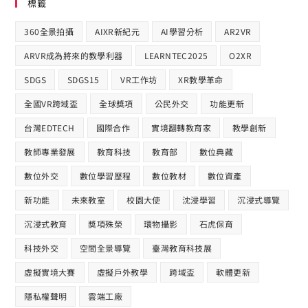
標籤
360全景拍攝
AIXR新紀元
AI學習分析
AR2VR
ARVR成為將來的教學利器
LEARNTEC2025
O2XR
SDGS
SDGS15
VR工作坊
XR教學革命
全國VR跨域盃
全球獎項
公民外交
功能更新
台灣EDTECH
國際合作​
實境翻轉教育家
教學創新
教師專業發展
教育科技
教育部
數位典藏
數位外交
數位學習歷程
數位教材
數位資產
新功能
未來教室
校園大使
沈浸學習
沉浸式導覽
沉浸式教育
獎項殊榮
環物攝影
石虎保育
科技外交
空間全景導覽
臺灣教育科技展
虛擬實境大賽
虛擬戶外教學
跨域盃
軟體更新
隱私權聲明
雲端工廠