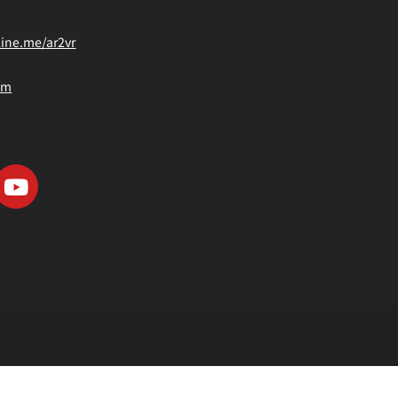
line.me/ar2vr
om