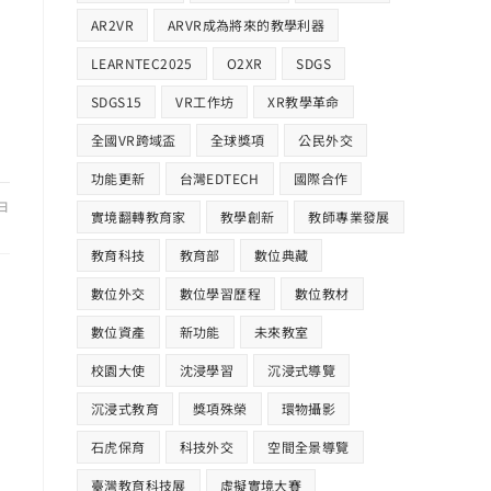
AR2VR
ARVR成為將來的教學利器
LEARNTEC2025
O2XR
SDGS
SDGS15
VR工作坊
XR教學革命
全國VR跨域盃
全球獎項
公民外交
功能更新
台灣EDTECH
國際合作​
 日
實境翻轉教育家
教學創新
教師專業發展
教育科技
教育部
數位典藏
數位外交
數位學習歷程
數位教材
數位資產
新功能
未來教室
校園大使
沈浸學習
沉浸式導覽
沉浸式教育
獎項殊榮
環物攝影
石虎保育
科技外交
空間全景導覽
臺灣教育科技展
虛擬實境大賽