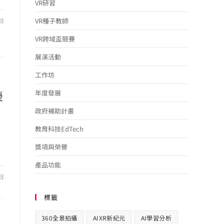
VR研習
VR種子教師
 日
VR跨域盃競賽
展演活動
工作坊
榮
年度發展
政府補助計畫
教育科技EdTech
獎項與榮譽
產品功能
 日
標籤
360全景拍攝
AIXR新紀元
AI學習分析