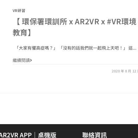
VR研習
【 環保署環訓所 x AR2VR x #VR環境
教育】
「大家有懼高症嗎？」 「沒有的話我們就一起飛上天吧！」 這...
繼續閱讀
2020 年 8 月 12
AR2VR APP｜桌機版
聯絡資訊