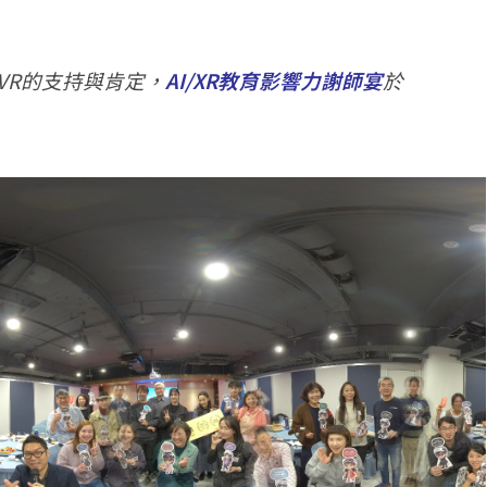
VR的支持與肯定，
AI/XR教育影響力謝師宴
於