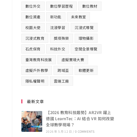
數位外交
數位學習歷程
數位教材
數位資產
新功能
未來教室
校園大使
沈浸學習
沉浸式導覽
沉浸式教育
獎項殊榮
環物攝影
石虎保育
科技外交
空間全景導覽
臺灣教育科技展
虛擬實境大賽
虛擬戶外教學
跨域盃
軟體更新
隱私權聲明
雲端工廠
最新文章
【2026 教育科技趨勢】AR2VR 躍上
德國 LearnTec：AI 結合 VR 如何改變
全球教學現場？
2026 年 5 月 12 日
/
0 COMMENTS