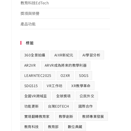
教育科技EdTech
獎項與榮譽
產品功能
標籤
360全景拍攝
AIXR新紀元
AI學習分析
AR2VR
ARVR成為將來的教學利器
LEARNTEC2025
O2XR
SDGS
SDGS15
VR工作坊
XR教學革命
全國VR跨域盃
全球獎項
公民外交
功能更新
台灣EDTECH
國際合作​
實境翻轉教育家
教學創新
教師專業發展
教育科技
教育部
數位典藏