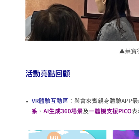
▲
蔡寶
活動亮點回顧
VR體驗互動區
：與會來賓親身體驗APP
系
、
AI生成360場景
及
一體機支援PICO
表