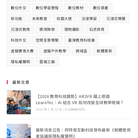
數位外交
數位學習歷程
數位教材
數位資產
新功能
未來教室
校園大使
沈浸學習
沉浸式導覽
沉浸式教育
獎項殊榮
環物攝影
石虎保育
科技外交
空間全景導覽
臺灣教育科技展
虛擬實境大賽
虛擬戶外教學
跨域盃
軟體更新
隱私權聲明
雲端工廠
最新文章
【2026 教育科技趨勢】AR2VR 躍上德國
LearnTec：AI 結合 VR 如何改變全球教學現場？
2026 年 5 月 12 日
/
0 COMMENTS
最新消息公告：阿特發互動科技發布最新《軟體使用
者協議與隱私權聲明》