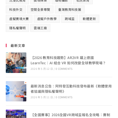
沉浸式教育
獎項殊榮
環物攝影
石虎保育
科技外交
空間全景導覽
臺灣教育科技展
虛擬實境大賽
虛擬戶外教學
跨域盃
軟體更新
隱私權聲明
雲端工廠
最新文章
【2026 教育科技趨勢】AR2VR 躍上德國
LearnTec：AI 結合 VR 如何改變全球教學現場？
2026 年 5 月 12 日
/
0 COMMENTS
最新消息公告：阿特發互動科技發布最新《軟體使用
者協議與隱私權聲明》
2026 年 5 月 11 日
/
0 COMMENTS
【全國賽事】2026全國VR跨域盃報名全攻略：賽制