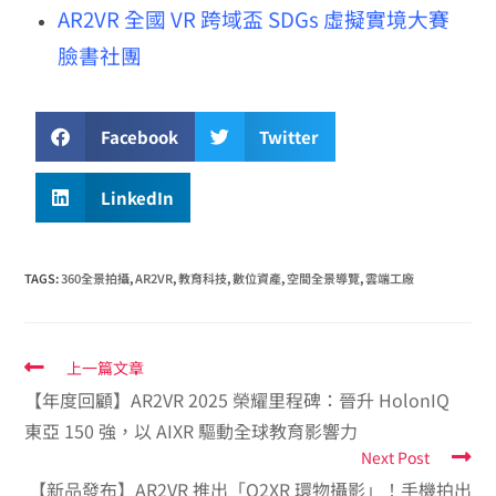
AR2VR 全國 VR 跨域盃 SDGs 虛擬實境大賽
臉書社團
Facebook
Twitter
LinkedIn
TAGS
:
360全景拍攝
,
AR2VR
,
教育科技
,
數位資產
,
空間全景導覽
,
雲端工廠
上一篇文章
【年度回顧】AR2VR 2025 榮耀里程碑：晉升 HolonIQ
東亞 150 強，以 AIXR 驅動全球教育影響力
Next Post
【新品發布】AR2VR 推出「O2XR 環物攝影」！手機拍出