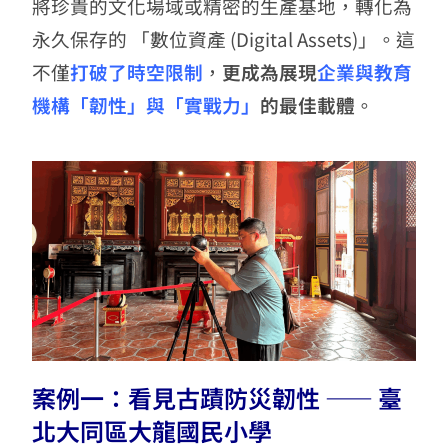
將珍貴的文化場域或精密的生產基地，轉化為
永久保存的 「數位資產 (Digital Assets)」。這
不僅
打破了時空限制
，
更成為展現
企業與教育
機構「韌性」與「實戰力」
的最佳載體
。
案例一：看見古蹟防災韌性 —— 臺
北大同區大龍國民小學