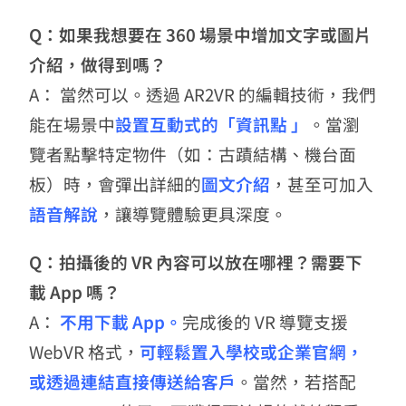
Q：如果我想要在 360 場景中增加文字或圖片
介紹，做得到嗎？
A： 當然可以。透過 AR2VR 的編輯技術，我們
能在場景中
設置互動式的「資訊點 」
。當瀏
覽者點擊特定物件（如：古蹟結構、機台面
板）時，會彈出詳細的
圖文介紹
，甚至可加入
語音解說
，讓導覽體驗更具深度。
Q：拍攝後的 VR 內容可以放在哪裡？需要下
載 App 嗎？
A：
不用下載 App。
完成後的 VR 導覽支援
WebVR 格式，
可輕鬆置入學校或企業官網，
或透過連結直接傳送給客戶
。當然，若搭配