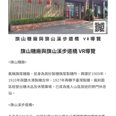
旗山糖廠與旗山溪步道橋 VR導覽
<旗山糖廠>
舊稱旗尾糖廠，前身為高砂製糖旗尾製糖所，興建於1909年，
1910年與鹽水港製糖合併，1927年再轉予臺灣製糖。廠前園
區經營台糖冰品及休閒廣場，已成為進入山區旅途的熱門休息
站。
<旗山溪步道橋>